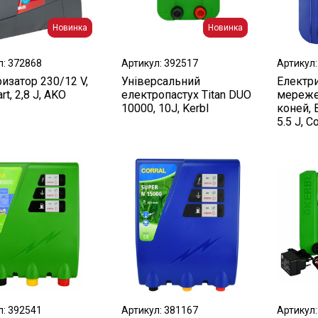
Новинка
Новинка
Новинка
Новинка
л: 372868
Артикул: 392517
Артикул:
изатор 230/12 V,
Універсальний
Електр
rt, 2,8 J, AKO
електропастух Titan DUO
мереже
10000, 10J, Kerbl
коней, В
5.5 J, Co
л: 392541
Артикул: 381167
Артикул: