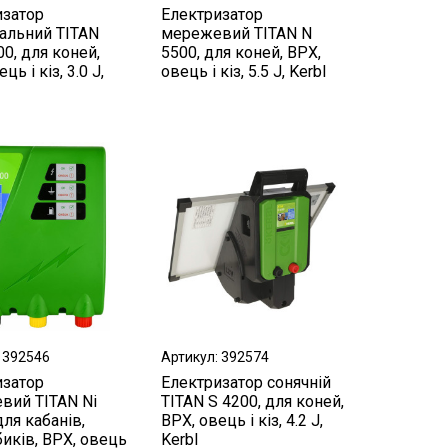
изатор
Електризатор
альний TITAN
мережевий TITAN N
0, для коней,
5500, для коней, ВРХ,
ць і кіз, 3.0 J,
овець і кіз, 5.5 J, Kerbl
 392546
Артикул: 392574
изатор
Електризатор сонячній
вий TITAN Ni
TITAN S 4200, для коней,
для кабанів,
ВРХ, овець і кіз, 4.2 J,
биків, ВРХ, овець
Kerbl