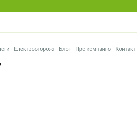
логи
Електроогорожі
Блог
Про компанію
Контакт
И