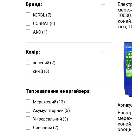
Бренд:
Елект
мереж
KERBL (7)
10000,
коней,
CORRAL (6)
і кіз, 
AKO (1)
Колір:
зелений (7)
синій (6)
Тип живлення енергайзера:
Мережевий (13)
Артику
Акумуляторний (5)
Елект
мереж
Універсальний (3)
коней,
Сонячний (2)
овець 