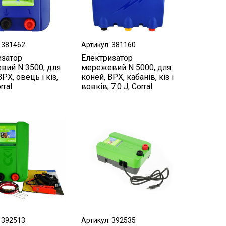
 381462
Артикул: 381160
изатор
Електризатор
вий N 3500, для
мережевий N 5000, для
РХ, овець і кіз,
коней, ВРХ, кабанів, кіз і
rral
вовків, 7.0 J, Corral
 392513
Артикул: 392535