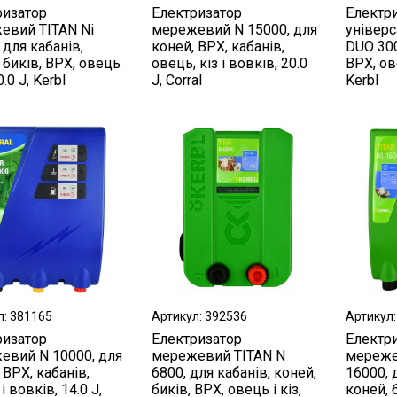
ризатор
Електризатор
Електр
евий TITAN Ni
мережевий N 15000, для
універс
 для кабанів,
коней, ВРХ, кабанів,
DUO 300
 биків, ВРХ, овець
овець, кіз і вовків, 20.0
ВРХ, ове
10.0 J, Kerbl
J, Corral
Kerbl
л: 381165
Артикул: 392536
Артикул:
ризатор
Електризатор
Електр
евий N 10000, для
мережевий TITAN N
мереже
 ВРХ, кабанів,
6800, для кабанів, коней,
16000, 
і вовків, 14.0 J,
биків, ВРХ, овець і кіз,
коней, 