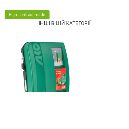
High-contrast mode
ІНШІ В ЦІЙ КАТЕГОРІЇ
Артикул: 372878
Електризатор універсальний Duo Power Xi