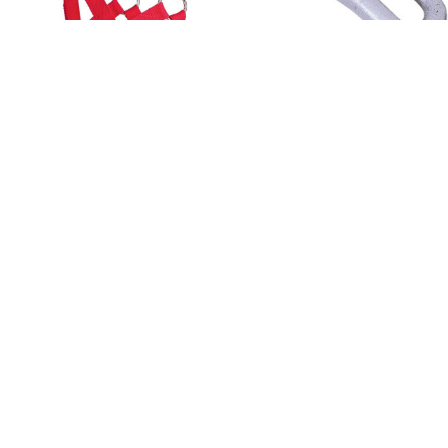
Артикул: 27194
Артикул: 2722
Недоуздок для овець,
Крюк для пастушого
поліпропіленовий,
посоха, алюмінієвий, Kerb
червоний, Kerbl
Артикул: 27474
Артикул: 2712